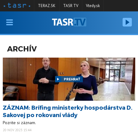
TERAZ.SK
TASR TV
Vtedy.sk
VYSIELANIE
RELÁCIE
ARCHÍV
SPRAVODAJSTVO
KONTAKT
ARCHÍV
PREHRAŤ
ZÁZNAM: Brífing ministerky hospodárstva D.
Sakovej po rokovaní vlády
Pozrite si záznam.
20 NOV 2023 15:44