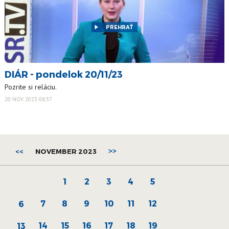
PREHRAŤ
DIÁR - pondelok 20/11/23
Pozrite si reláciu.
20 NOV 2023 08:37
<<
NOVEMBER 2023
>>
1
2
3
4
5
7
8
9
10
11
12
6
14
15
16
17
18
19
13