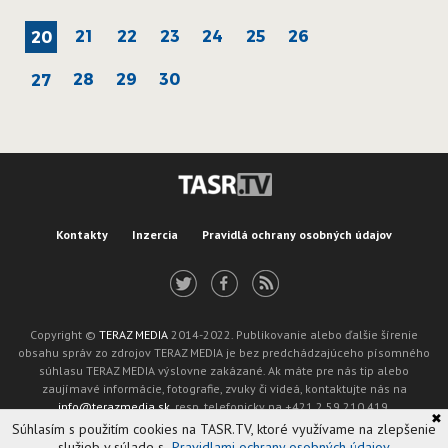
21
22
23
24
25
26
20
28
29
30
27
Kontakty
Inzercia
Pravidlá ochrany osobných údajov
Copyright ©
TERAZ MEDIA
2014-2022. Publikovanie alebo ďalšie šírenie
obsahu správ zo zdrojov TERAZ MEDIA je bez predchádzajúceho písomného
súhlasu TERAZ MEDIA výslovne zakázané. Ak máte pre nás tip alebo
zaujímavé informácie, fotografie, zvuky či videá, kontaktujte nás na
info@terazmedia.sk
, resp. telefonicky na +421 2 59 210 419.
✖
Žiadosť o zverejnenie opravy v zmysle zákona o publikáciách je možné zaslať
Súhlasím s použitím cookies na TASR.TV, ktoré využívame na zlepšenie
na adresu oprava@tasr.sk.
služieb v súlade s
Pravidlami ochrany osobných údajov