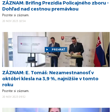
ZÁZNAM: Brífing Prezídia Policajného zboru -
Dohľad nad cestnou premávkou
Pozrite si záznam.
20 NOV 2023 10:54
PREHRAŤ
ZÁZNAM: E. Tomáš: Nezamestnanosť v
októbri klesla na 3,9 %, najnižšie v tomto
roku
Pozrite si záznam.
20 NOV 2023 09:32