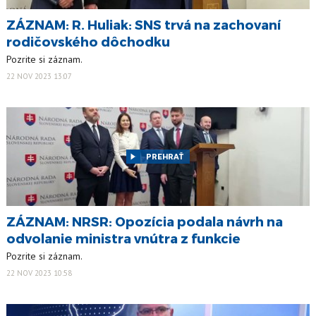
ZÁZNAM: R. Huliak: SNS trvá na zachovaní
rodičovského dôchodku
Pozrite si záznam.
22 NOV 2023 13:07
PREHRAŤ
ZÁZNAM: NRSR: Opozícia podala návrh na
odvolanie ministra vnútra z funkcie
Pozrite si záznam.
22 NOV 2023 10:58