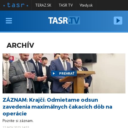
TERAZ.SK
TASR TV
Vtedy.sk
VYSIELANIE
RELÁCIE
ARCHÍV
SPRAVODAJSTVO
KONTAKT
ARCHÍV
PREHRAŤ
ZÁZNAM: Krajčí: Odmietame odsun
zavedenia maximálnych čakacích dôb na
operácie
Pozrite si záznam.
22 NOV 2023 14:53