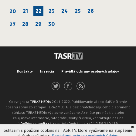
21
22
23
24
25
26
20
28
29
30
27
Kontakty
Inzercia
Pravidlá ochrany osobných údajov
Copyright ©
TERAZ MEDIA
2014-2022. Publikovanie alebo ďalšie šírenie
obsahu správ zo zdrojov TERAZ MEDIA je bez predchádzajúceho písomného
súhlasu TERAZ MEDIA výslovne zakázané. Ak máte pre nás tip alebo
zaujímavé informácie, fotografie, zvuky či videá, kontaktujte nás na
info@terazmedia.sk
, resp. telefonicky na +421 2 59 210 419.
✖
Žiadosť o zverejnenie opravy v zmysle zákona o publikáciách je možné zaslať
Súhlasím s použitím cookies na TASR.TV, ktoré využívame na zlepšenie
na adresu oprava@tasr.sk.
služieb v súlade s
Pravidlami ochrany osobných údajov