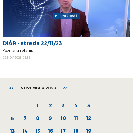
PREHRAŤ
DIÁR - streda 22/11/23
Pozrite si reláciu.
22 NOV 2023 08:38
<<
NOVEMBER 2023
>>
1
2
3
4
5
7
8
9
10
11
12
6
14
15
16
17
18
19
13