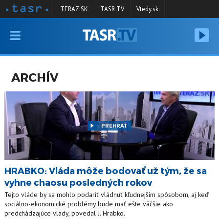
TERAZ.SK
TASR TV
Vtedy.sk
VYSIELANIE
RELÁCIE
ARCHÍV
SPRAVODAJSTVO
KONTAKT
ARCHÍV
PREHRAŤ
HRABKO: Vláda môže bodovať už tým, že sa
vyhne chaosu posledných rokov
Tejto vláde by sa mohlo podariť vládnuť kľudnejším spôsobom, aj keď
sociálno-ekonomické problémy bude mať ešte väčšie ako
predchádzajúce vlády, povedal J. Hrabko.